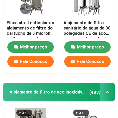
Fluxo alto Lenticular do
Alojamento de filtro
alojamento de filtro do
sanitário da água de 30
cartucho de 5 mícrons
polegadas CE de aço
multi para o vinho
inoxidável do cartucho
de 20 polegadas
Melhor preço
Melhor preço
Fale Conosco
Fale Conosco
Alojamento de filtro de aço inoxidável do saco
(483)