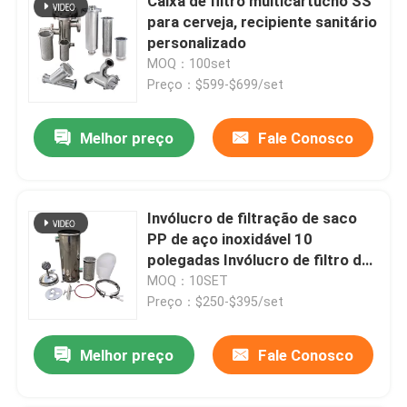
Caixa de filtro multicartucho SS
para cerveja, recipiente sanitário
personalizado
MOQ：100set
Preço：$599-$699/set
Melhor preço
Fale Conosco
Invólucro de filtração de saco
PP de aço inoxidável 10
polegadas Invólucro de filtro de
sedimento
MOQ：10SET
Preço：$250-$395/set
Melhor preço
Fale Conosco