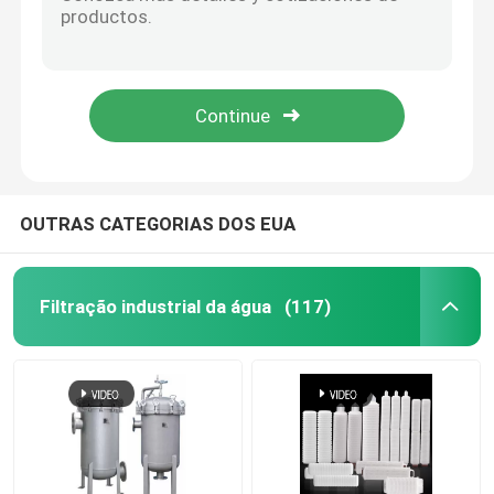
Carcaça de filtro de cartucho de dois núcleos de precisão industrial de aço inoxidável
Filtros de ar de remoção de elementos filtrantes HEPA industriais OEM/ODM
Filtros Industriais de Cartucho
Acoplador HEPA Filtro de Óleo Hidráulico Usina Elemento Filtrante Industrial 0,3um
Cartucho filtrante plissado HEPA de alto fluxo coletor de pó 5 mícrons
Carcaça de filtro de cartucho múltiplo
Carcaça de cartucho de aço inoxidável lenticular filtração de óleo industrial HEPA
Alojamento de filtro de aço inoxidável do saco
OUTRAS CATEGORIAS DOS EUA
Filtro automático da limpeza de auto
Filtração industrial da água
(117)
Tela de fio da cunha
Cestas de fio da cunha
tela de peneira