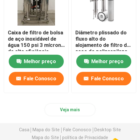
Caixa de filtro de bolsa
Diâmetro plissado do
de aço inoxidável de
fluxo alto do
água 150 psi 3 mícrons
alojamento de filtro do
de alta eficiência
saco do polipropileno
grande
Melhor preço
Melhor preço
Fale Conosco
Fale Conosco
Veja mais
Casa
Mapa do Site
Fale Conosco
Desktop Site
Mapa do Site
política de Privacidade