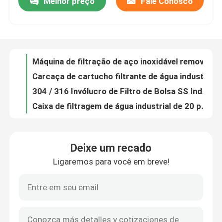
Melhor preço
Fale Conosco
Máquina de filtração de aço inoxidável removível com carcaça de filtro de bolsa de água higiênica
Carcaça de cartucho filtrante de água industrial personalizado multisaco grau alimentício
Sobre nós
304 / 316 Invólucro de Filtro de Bolsa SS Industrial Baixa Queda de Pressão
Caixa de filtragem de água industrial de 20 polegadas em aço inoxidável Sus304
Excursão da fábrica
Cartucho de filtro de água de aço inoxidável único com carcaça de alto fluxo sanitário
SS316L Cartucho Filtrante de Água Industrial Saco Único Caixa Sanitária
Controle da qualidade
Alojamento de filtração do cartucho da filtragem da água industrial da precisão
Carcaça de filtro de água industrial de aço inoxidável 316L bolsa múltipla
SS304 / SS316 Tratamento do sistema de amaciamento de filtragem de água industrial
Contacte-nos
Sistema de Purificação de Água Industrial de Furo Completo RO Filtro de Osmose Reversa
Deixe um recado
Tanque de água de aço inoxidável alcalino para máquina de filtragem de água industrial 2000LPH
Peça umas citações
Ligaremos para você em breve!
Sus304 316 Carcaça de Filtro Industrial Filtro de Precisão Multi-Cesto
Equipamento de filtragem de água industrial 4L - 17L de aço inoxidável
Filtração industrial da água
Filtro de sedimento plissado de 10 polegadas 1um profundidade 20 mícrons cartucho de filtro de água
Filtro de tubo de malha de aço inoxidável filtro filtro tela de cunha de cilindro
filtro industrial de HEPA