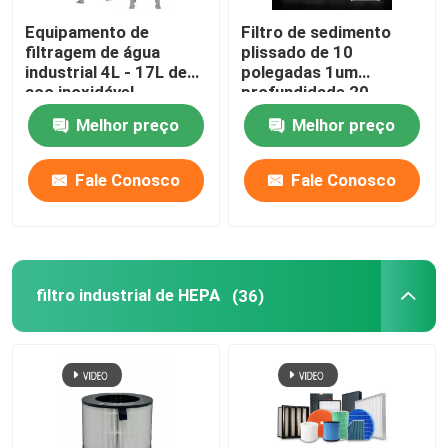
Equipamento de
Filtro de sedimento
Cesto de centrífuga
filtragem de água
plissado de 10
industrial 4L - 17L de
polegadas 1um
aço inoxidável
profundidade 20
Ecrã de peneira industrial
mícrons cartucho de
Melhor preço
Melhor preço
filtro de água
Fale Conosco
Fale Conosco
filtro industrial de HEPA
(36)