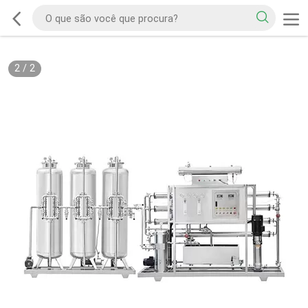
2
/
2