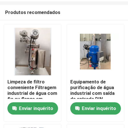
Produtos recomendados
Limpeza de filtro
Equipamento de
conveniente Filtragem
purificação de água
Casa
industrial de água com
industrial com saída
fio ou flange em
de entrada DIN
ligação de saída
Enviar inquérito
Enviar inquérito
Produtos
Vídeos