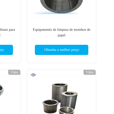
ltiuso para
Equipamento de limpeza de moinhos de
l
papel
eço
Obtenha o melhor preço
Vídeo
Vídeo