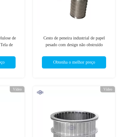
lulose de
Cesto de peneira industrial de papel
 Tela de
pesado com design não obstruído
e peneira
eço
Obtenha o melhor preço
Vídeo
Vídeo