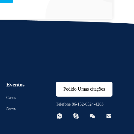
Eventos
Pedido Umas citações
Casos
Telefone 86-152-6524-4263
News



