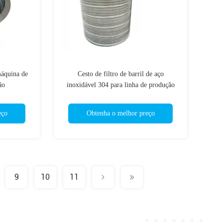
máquina de
Cesto de filtro de barril de aço
ão
inoxidável 304 para linha de produção
de papel
eço
Obtenha o melhor preço
9
10
11