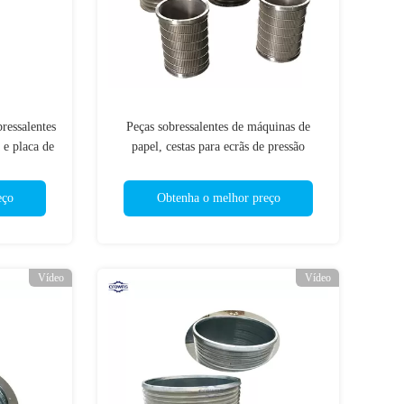
ressalentes
Peças sobressalentes de máquinas de
 e placa de
papel, cestas para ecrãs de pressão
papel
eço
Obtenha o melhor preço
Vídeo
Vídeo