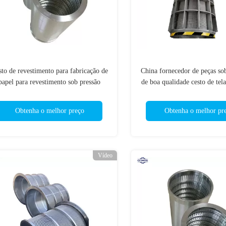
to de revestimento para fabricação de
China fornecedor de peças sob
papel para revestimento sob pressão
de boa qualidade cesto de tela
quipamento de limpeza de moinho de
tela para fabricação de 
papel Cesto de revestimento de aço
Obtenha o melhor preço
Obtenha o melhor pr
inoxidável
Vídeo