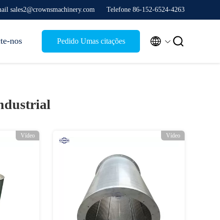
ail sales2@crownsmachinery.com
Telefone 86-152-6524-4263


te-nos
Pedido Umas citações
ndustrial
Vídeo
Vídeo