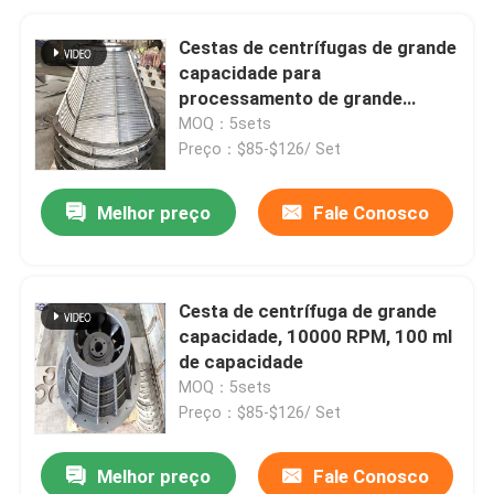
Cestas de centrífugas de grande
capacidade para
processamento de grande
volume
MOQ：5sets
Preço：$85-$126/ Set
Melhor preço
Fale Conosco
Cesta de centrífuga de grande
capacidade, 10000 RPM, 100 ml
de capacidade
MOQ：5sets
Preço：$85-$126/ Set
Melhor preço
Fale Conosco