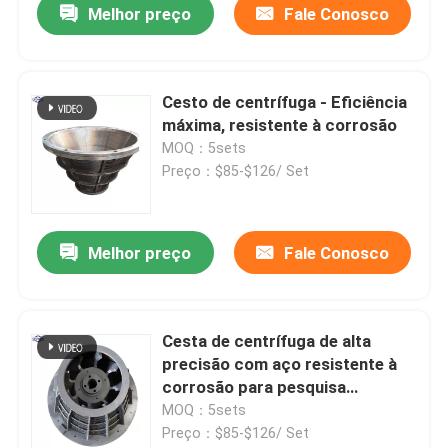
Melhor preço
Fale Conosco
Cesto de centrífuga - Eficiência
máxima, resistente à corrosão
MOQ：5sets
Preço：$85-$126/ Set
Melhor preço
Fale Conosco
Cesta de centrífuga de alta
precisão com aço resistente à
corrosão para pesquisa
biológica
MOQ：5sets
Preço：$85-$126/ Set