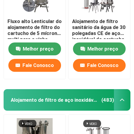
Fluxo alto Lenticular do
Alojamento de filtro
alojamento de filtro do
sanitário da água de 30
cartucho de 5 mícrons
polegadas CE de aço
multi para o vinho
inoxidável do cartucho
de 20 polegadas
Melhor preço
Melhor preço
Fale Conosco
Fale Conosco
Alojamento de filtro de aço inoxidável do saco
(483)