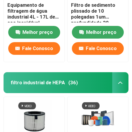
Equipamento de
Filtro de sedimento
filtragem de água
plissado de 10
industrial 4L - 17L de
polegadas 1um
aço inoxidável
profundidade 20
mícrons cartucho de
Melhor preço
Melhor preço
filtro de água
Fale Conosco
Fale Conosco
filtro industrial de HEPA
(36)