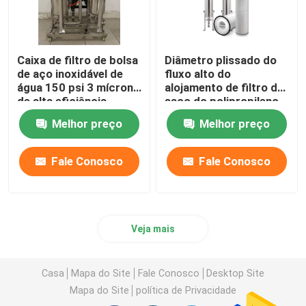
Caixa de filtro de bolsa
Diâmetro plissado do
de aço inoxidável de
fluxo alto do
água 150 psi 3 mícrons
alojamento de filtro do
de alta eficiência
saco do polipropileno
grande
Melhor preço
Melhor preço
Fale Conosco
Fale Conosco
Veja mais
Casa
Mapa do Site
Fale Conosco
Desktop Site
Mapa do Site
política de Privacidade