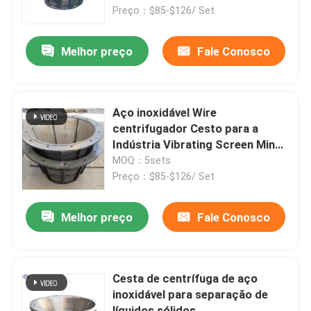
Preço：$85-$126/ Set
Sobre nós
Melhor preço
Fale Conosco
Excursão da fábrica
Aço inoxidável Wire
Controle da qualidade
centrifugador Cesto para a
Indústria Vibrating Screen Minha
Seleção
MOQ：5sets
Contacte-nos
Preço：$85-$126/ Set
Peça umas citações
Melhor preço
Fale Conosco
Filtração industrial da água
Cesta de centrífuga de aço
inoxidável para separação de
filtro industrial de HEPA
líquidos sólidos