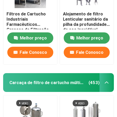
Filtros de Cartucho
Alojamento de filtro
Industriais
Lenticular sanitário da
Farmacêuticos
pilha da profundidade
Carcaça de Filtração
de aço inoxidável
1,0 Mpa
Melhor preço
Melhor preço
Fale Conosco
Fale Conosco
Carcaça de filtro de cartucho múltiplo
(453)