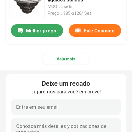
MOQ：5sets
Preço：$85-$126/ Set
Filtros Industriais de Cartucho
Melhor preço
Fale Conosco
Carcaça de filtro de cartucho múltiplo
Alojamento de filtro de aço inoxidável do saco
Veja mais
Filtro automático da limpeza de auto
Deixe um recado
Tela de fio da cunha
Ligaremos para você em breve!
Cestas de fio da cunha
tela de peneira