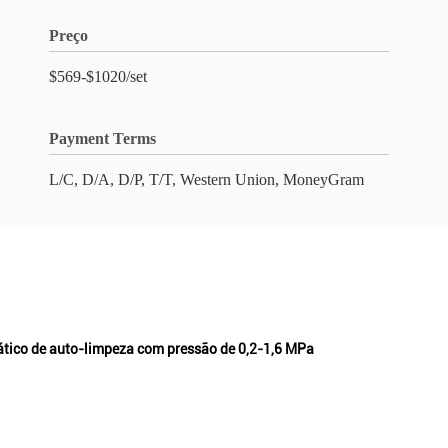
Preço
$569-$1020/set
Payment Terms
L/C, D/A, D/P, T/T, Western Union, MoneyGram
mático de auto-limpeza com pressão de 0,2-1,6 MPa