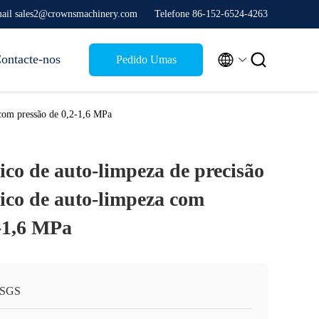
ail sales2@crownsmachinery.com
Telefone 86-152-6524-4263


ontacte-nos
Pedido Umas
citações
 com pressão de 0,2-1,6 MPa
ico de auto-limpeza de precisão
tico de auto-limpeza com
2-1,6 MPa
;SGS