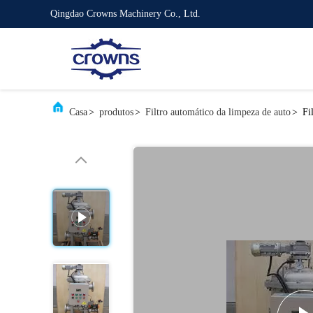
Qingdao Crowns Machinery Co., Ltd.
Casa
>
produtos
>
Filtro automático da limpeza de auto
>
Fi