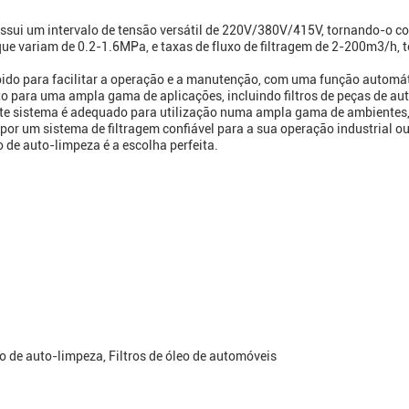
ossui um intervalo de tensão versátil de 220V/380V/415V, tornando-o
que variam de 0.2-1.6MPa, e taxas de fluxo de filtragem de 2-200m3/h,
bido para facilitar a operação e a manutenção, com uma função automáti
ito para uma ampla gama de aplicações, incluindo filtros de peças de au
ste sistema é adequado para utilização numa ampla gama de ambientes, 
por um sistema de filtragem confiável para a sua operação industrial ou
o de auto-limpeza é a escolha perfeita.
ro de auto-limpeza, Filtros de óleo de automóveis