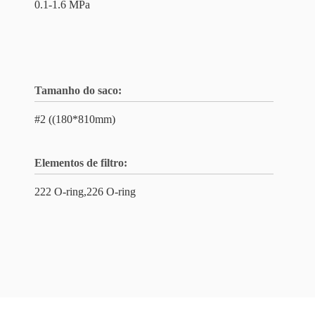
0.1-1.6 MPa
Tamanho do saco:
#2 ((180*810mm)
Elementos de filtro:
222 O-ring,226 O-ring