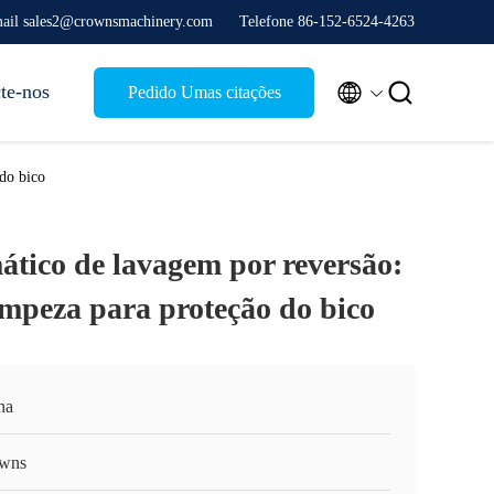
ail sales2@crownsmachinery.com
Telefone 86-152-6524-4263


te-nos
Pedido Umas citações
 do bico
ático de lavagem por reversão:
limpeza para proteção do bico
na
wns