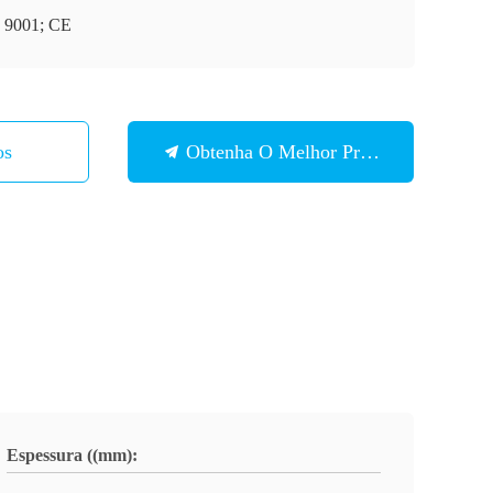
 9001; CE
os
Obtenha O Melhor Preço
Espessura ((mm):