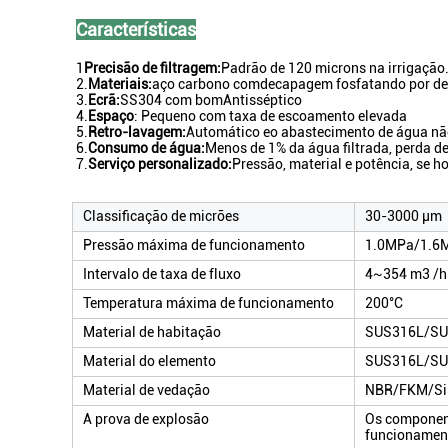
Características
1
Precisão de filtragem:
Padrão de 120 microns na irrigação
2.
Materiais:
aço carbono com
decapagem fosfatando por de
3.
Ecrã:
SS304 com bom
Antisséptico
4.
Espaço
: Pequeno com taxa de escoamento elevada
5.
Retro-lavagem:
Automático e
o abastecimento de água nã
6.
Consumo de água:
Menos de 1% da água filtrada, perda d
7.
Serviço personalizado:
Pressão, material e potência, se 
Classificação de micrões
30-3000 μm
Pressão máxima de funcionamento
1.0MPa/1.6
Intervalo de taxa de fluxo
4~354 m3 /h
Temperatura máxima de funcionamento
200°C
Material de habitação
SUS316L/SU
Material do elemento
SUS316L/SU
Material de vedação
NBR/FKM/Si
A prova de explosão
Os component
funcionament