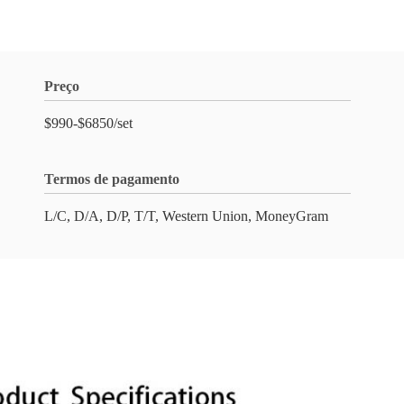
Preço
$990-$6850/set
Termos de pagamento
L/C, D/A, D/P, T/T, Western Union, MoneyGram