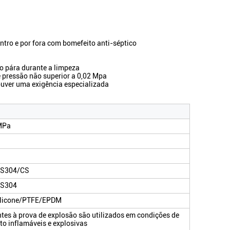
.
ntro e por fora com bom
efeito anti-séptico
o pára durante a limpeza
e pressão não superior a 0,02 Mpa
houver uma exigência especializada
MPa
S304/CS
S304
licone/PTFE/EPDM
es à prova de explosão são utilizados em condições de
o inflamáveis e explosivas