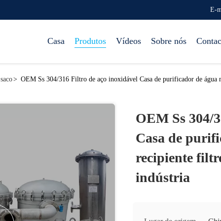
E-m
Casa
Produtos
Vídeos
Sobre nós
Contac
 saco
>
OEM Ss 304/316 Filtro de aço inoxidável Casa de purificador de água má
OEM Ss 304/31
Casa de purif
recipiente fil
indústria