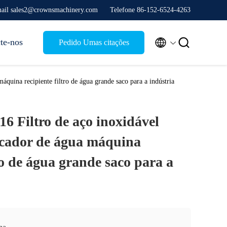
ail sales2@crownsmachinery.com
Telefone 86-152-6524-4263


te-nos
Pedido Umas citações
quina recipiente filtro de água grande saco para a indústria
6 Filtro de aço inoxidável
icador de água máquina
tro de água grande saco para a