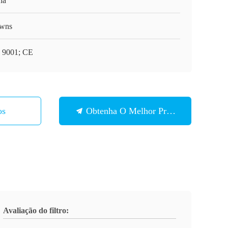
na
wns
 9001; CE
os
Obtenha O Melhor Preço
Avaliação do filtro: