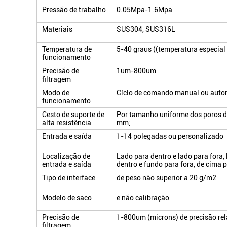
Pressão de trabalho
0.05Mpa-1.6Mpa
Materiais
SUS304, SUS316L
Temperatura de
5-40 graus ((temperatura especial
funcionamento
Precisão de
1um-800um
filtragem
Modo de
Cíclo de comando manual ou auto
funcionamento
Cesto de suporte de
Por tamanho uniforme dos poros de 
alta resistência
mm;
Entrada e saída
1-14 polegadas ou personalizado
Localização de
Lado para dentro e lado para fora,
entrada e saída
dentro e fundo para fora, de cima 
Tipo de interface
de peso não superior a 20 g/m2
Modelo de saco
e não calibração
Precisão de
1-800um (microns) de precisão rel
filtragem