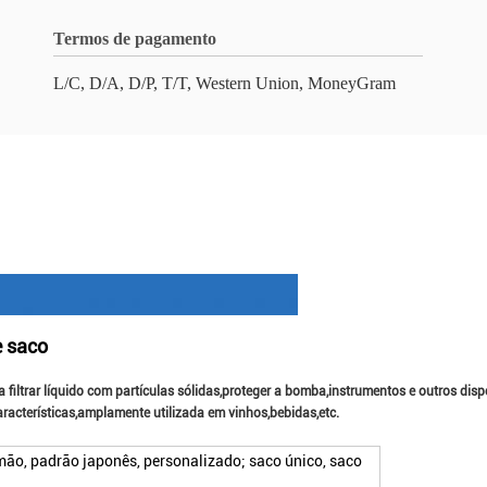
Termos de pagamento
L/C, D/A, D/P, T/T, Western Union, MoneyGram
e saco
para filtrar líquido com partículas sólidas,proteger a bomba,instrumentos e outros d
racterísticas,amplamente utilizada em vinhos,bebidas,etc.
ão, padrão japonês, personalizado; saco único, saco