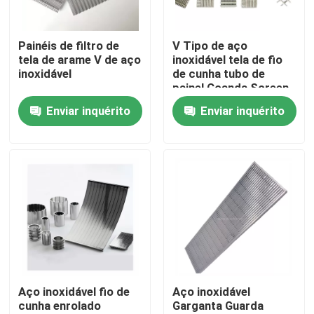
Sobre nós
Painéis de filtro de
V Tipo de aço
tela de arame V de aço
inoxidável tela de fio
inoxidável
de cunha tubo de
Excursão da fábrica
painel Coanda Screen
filtros de fio de cunha
Enviar inquérito
Enviar inquérito
para a ingestão de
Controle da qualidade
água
Contacte-nos
Peça umas citações
Filtração industrial da água
Aço inoxidável fio de
Aço inoxidável
cunha enrolado
Garganta Guarda
filtro industrial de HEPA