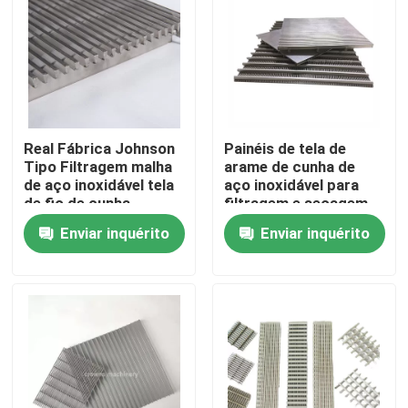
Real Fábrica Johnson
Painéis de tela de
Tipo Filtragem malha
arame de cunha de
de aço inoxidável tela
aço inoxidável para
de fio de cunha
filtragem e secagem
de grãos
Enviar inquérito
Enviar inquérito
Casa
Produtos
Vídeos