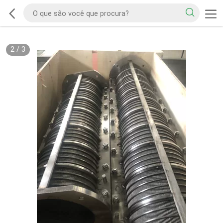
2
/
3