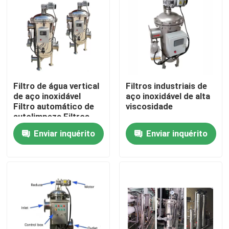
Sobre nós
Excursão da fábrica
Filtro de água vertical
Filtros industriais de
Controle da qualidade
de aço inoxidável
aço inoxidável de alta
Filtro automático de
viscosidade
autolimpeza Filtros
Contacte-nos
industriais de água
Enviar inquérito
Enviar inquérito
Peça umas citações
Filtração industrial da água
filtro industrial de HEPA