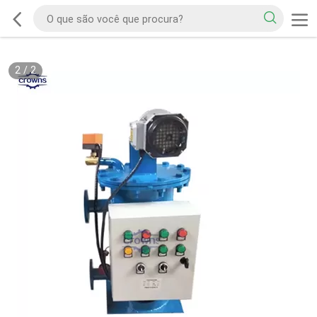
2
/
2