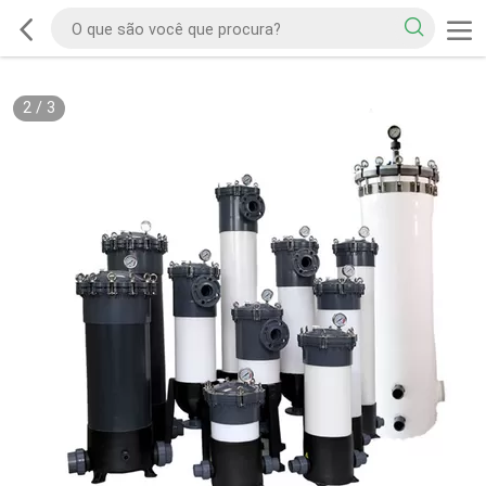
2
/
3