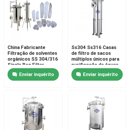
China Fabricante
Ss304 Ss316 Casas
Filtração de solventes
de filtro de sacos
orgânicos SS 304/316
múltiplos únicos para
Single Bag Filter
purificação de águas
Housing Equipamento
residuais
Enviar inquérito
Enviar inquérito
de filtração industrial
Casa
Produtos
Vídeos