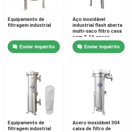
Sobre nós
Equipamento de
Aço inoxidável
filtragem industrial
industrial flash aberta
multi-saco filtro casa
Excursão da fábrica
com 3-16 sacos
Enviar inquérito
Enviar inquérito
Controle da qualidade
Contacte-nos
Peça umas citações
Filtração industrial da água
Equipamento de
Acero inoxidável 304
filtragem industrial
caixa de filtro de
filtro industrial de HEPA