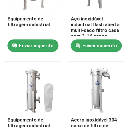
Sobre nós
Equipamento de
Aço inoxidável
filtragem industrial
industrial flash aberta
multi-saco filtro casa
Excursão da fábrica
com 3-16 sacos
Enviar inquérito
Enviar inquérito
Controle da qualidade
Contacte-nos
Peça umas citações
Filtração industrial da água
Equipamento de
Acero inoxidável 304
filtragem industrial
caixa de filtro de
filtro industrial de HEPA