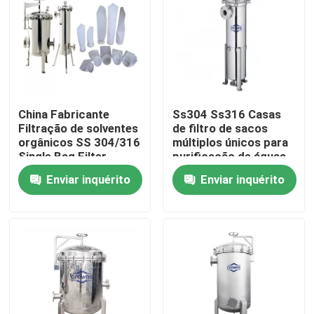
China Fabricante
Ss304 Ss316 Casas
Filtração de solventes
de filtro de sacos
orgânicos SS 304/316
múltiplos únicos para
Single Bag Filter
purificação de águas
Housing Equipamento
residuais
Enviar inquérito
Enviar inquérito
de filtração industrial
Casa
Produtos
Vídeos