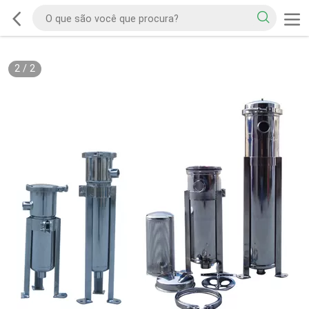
2
/
2