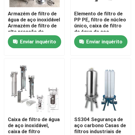
Armazém de filtro de
Elemento de filtro de
Sobre nós
água de aço inoxidável
PP PE, filtro de núcleo
Armazém de filtro de
único, caixa de filtro
alta pressão de
de água de aço
Excursão da fábrica
cartuchos múltiplos
inoxidável
Enviar inquérito
Enviar inquérito
Controle da qualidade
Contacte-nos
Peça umas citações
Filtração industrial da água
Caixa de filtro de água
SS304 Segurança de
de aço inoxidável,
aço carbono Casas de
caixa de filtro
filtros industriais de
filtro industrial de HEPA