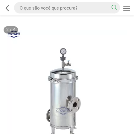
2
/
4