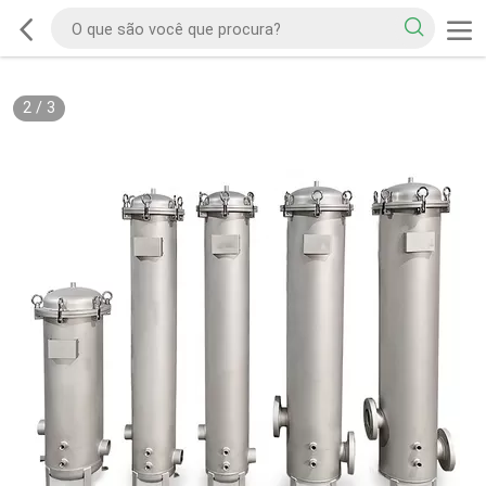
2
/
3