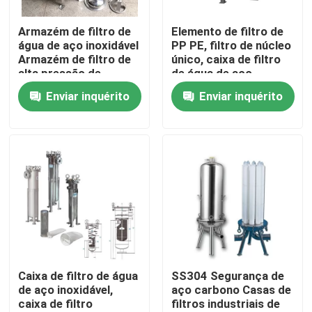
Armazém de filtro de
Elemento de filtro de
Sobre nós
água de aço inoxidável
PP PE, filtro de núcleo
Armazém de filtro de
único, caixa de filtro
alta pressão de
de água de aço
Excursão da fábrica
cartuchos múltiplos
inoxidável
Enviar inquérito
Enviar inquérito
Controle da qualidade
Contacte-nos
Peça umas citações
Filtração industrial da água
Caixa de filtro de água
SS304 Segurança de
de aço inoxidável,
aço carbono Casas de
caixa de filtro
filtros industriais de
filtro industrial de HEPA